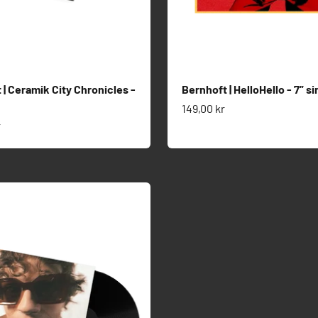
 | Ceramik City Chronicles -
Bernhoft | HelloHello - 7” si
Salgspris
149,00 kr
s
r