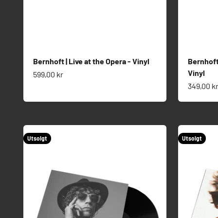
Bernhoft | Live at the Opera - Vinyl
Bernhoft
Vinyl
Salgspris
599,00 kr
Salgspri
349,00 k
Utsolgt
Utsolgt