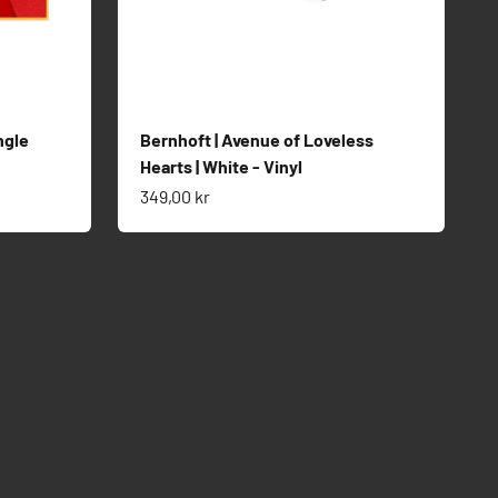
ngle
Bernhoft | Avenue of Loveless
Hearts | White - Vinyl
Salgspris
349,00 kr