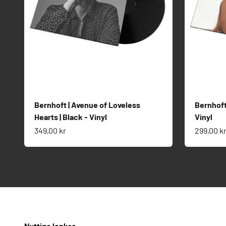
Bernhoft | Avenue of Loveless
Bernhoft
Hearts | Black - Vinyl
Vinyl
Salgspris
Salgspri
349,00 kr
299,00 k
Nyttige lenker