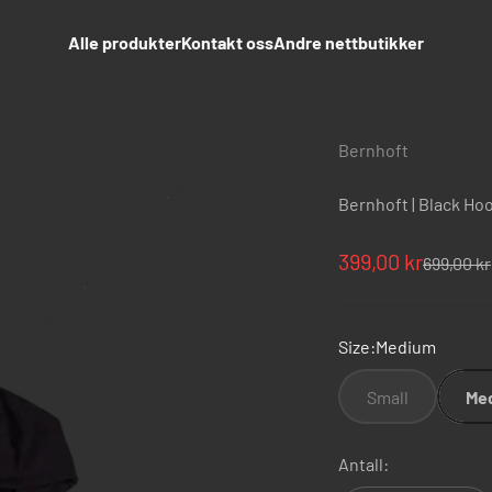
Alle produkter
Kontakt oss
Andre nettbutikker
Bernhoft
Bernhoft | Black Hoo
Salgspris
399,00 kr
Normalpr
699,00 kr
Size:
Medium
Small
Me
Antall: