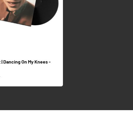
 | Dancing On My Knees -
s
r