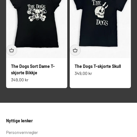
The Dogs Sort Dame T-
The Dogs T-skjorte Skull
skjorte Bikkje
Salgspris
349,00 kr
Salgspris
349,00 kr
Nyttige lenker
Personvernregler