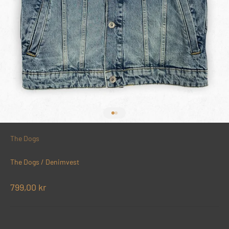
Gå til element 1
Gå til element 2
The Dogs
The Dogs / Denimvest
Salgspris
799,00 kr