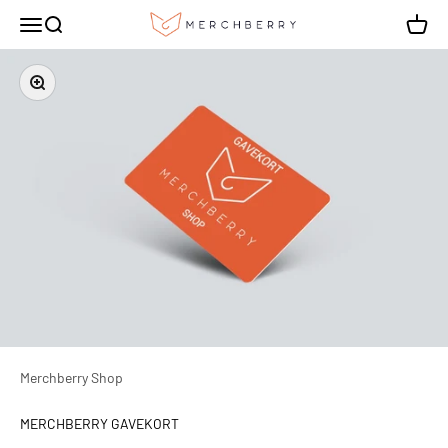
Hopp til innhold
Merchberry Shop
Meny
Søk
Handle
Forstørr
Merchberry Shop
MERCHBERRY GAVEKORT