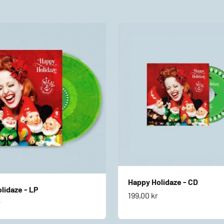
Happy Holidaze - CD
lidaze - LP
Salgspris
199,00 kr
s
r