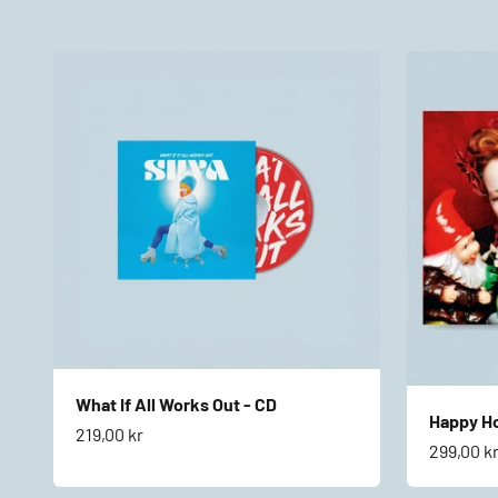
What If All Works Out - CD
Happy Ho
Salgspris
219,00 kr
Salgspri
299,00 k