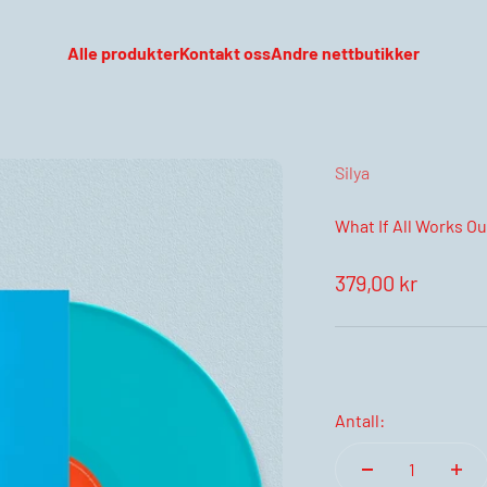
Alle produkter
Kontakt oss
Andre nettbutikker
Silya
What If All Works Ou
Salgspris
379,00 kr
Antall: