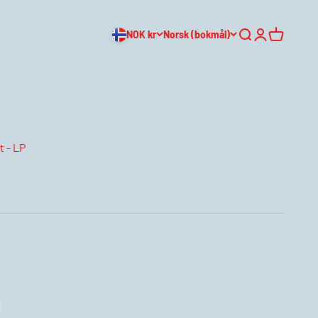
NOK kr
Norsk (bokmål)
Søk
Logg inn
Handleku
t - LP