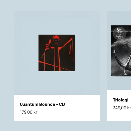
Triologi 
Quantum Bounce - CD
Salgspri
349,00 k
Salgspris
179,00 kr